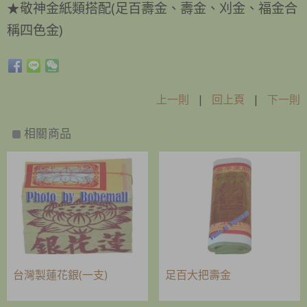
敬神金紙類搭配(足百壽金、壽金、刈金、福金合
★
稱四色金)
上一則
|
回上頁
|
下一則
相關商品
台灣製蓮花銀(一支)
足百大把壽金