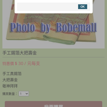
OK
手工錫箔大把壽金
$ 30 / 元每支
特惠價
手工真錫箔
大把壽金
敬神拜拜
購買數量：