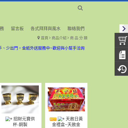
務
留言板
各式拜拜與風水
聯絡我們
首頁
商品介紹
商 品 分 類
、十六拜拜金紙香燭外送、宅配服務歡迎預購洽詢
手、少出門，金紙外送服務中~歡迎與小幫手洽詢
、十六拜拜金紙香燭外送、宅配服務歡迎預購洽詢
手、少出門，金紙外送服務中~歡迎與小幫手洽詢
招財元寶供
天赦日黃
杯-銅製
金禮盒~天赦金