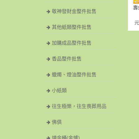
壽
敬神發財金整件批售
元
其他紙類整件批售
加購成品整件批售
香品整件批售
蠟燭、燈油整件批售
小紙類
往生極樂，往生喪葬用品
佛俱
燒金桶(金爐)