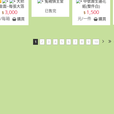
大把
冤親債主金
中號壽生蓮花
金面~每張大箔
紙(整件白)
已售完
3,000
1,500
$
$
/每箱
元/一件
購買
購買
1
2
3
4
5
6
7
8
9
10