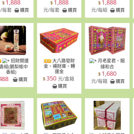
1,888
1,888
1,888
$
$
$
/每套
元/每套
元/每組
購買
購買
購買
招財開運
大八路發財
月老星君、姻
金、補財庫、轉
香組(鵝梨帳中
緣和合
運金
香組)
1,680
$
350
488
元/盒箱
$
購買
元/每箱
購買
購買