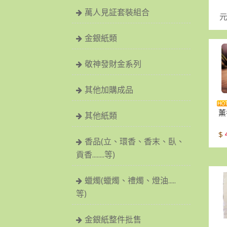
萬人見証套裝組合
元
金銀紙類
敬神發財金系列
其他加購成品
薰
其他紙類
$
香品(立、環香、香末、臥、
貢香........等)
蠟燭(蠟燭、禮燭、燈油.....
等)
金銀紙整件批售