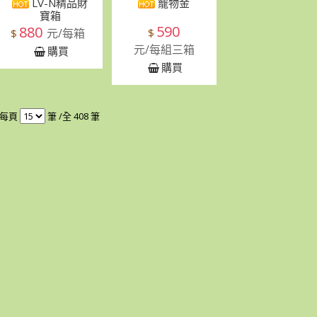
LV-N精品財
寵物金
寶箱
590
880
元/每箱
$
$
元/每組三箱
購買
購買
每頁
筆 /全 408 筆