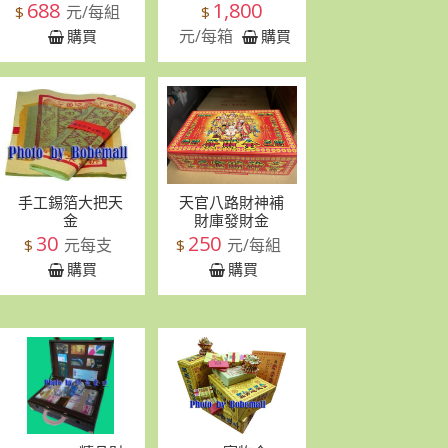
688
1,800
元/每組
$
$
元/每箱
購買
購買
手工錫箔大把天
天官八路財神補
金
財庫發財金
30
250
元每支
元/每組
$
$
購買
購買