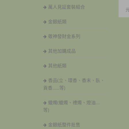
萬人見証套裝組合
金銀紙類
敬神發財金系列
其他加購成品
其他紙類
香品(立、環香、香末、臥、
貢香........等)
蠟燭(蠟燭、禮燭、燈油.....
等)
金銀紙整件批售