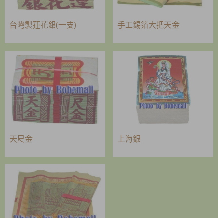
台灣製蓮花銀(一支)
手工錫箔大把天金
天尺金
上海銀