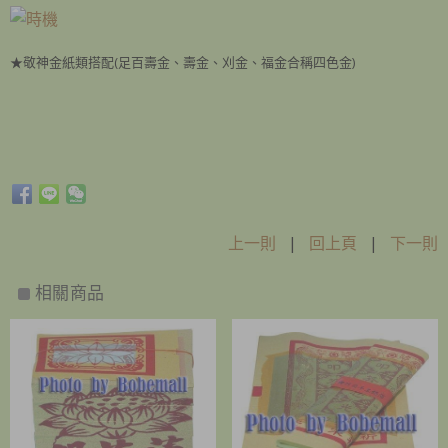
★敬神金紙類搭配(足百壽金、壽金、刈金、福金合稱四色金)
上一則
|
回上頁
|
下一則
相關商品