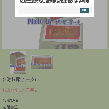
紙最金迷網站已更新歡迎舊雨新知多多利用
OK
台灣製壽金(一支)
$ 6 / 元每支
特惠價
台灣製造
貼箔壽金