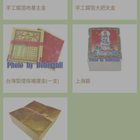
手工錫箔地基主金
手工錫箔大把天金
台灣製環保補運金(一支)
上海銀