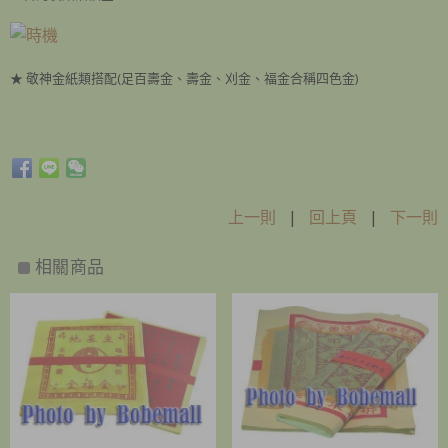
★ 敬神金紙類搭配(足百壽金、壽金、刈金、福金合稱四色金)
上一則
|
回上頁
|
下一則
相關商品