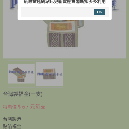
紙最金迷網站已更新歡迎舊雨新知多多利用
OK
台灣製福金(一支)
$ 6 / 元每支
特惠價
台灣製造
​貼箔福金