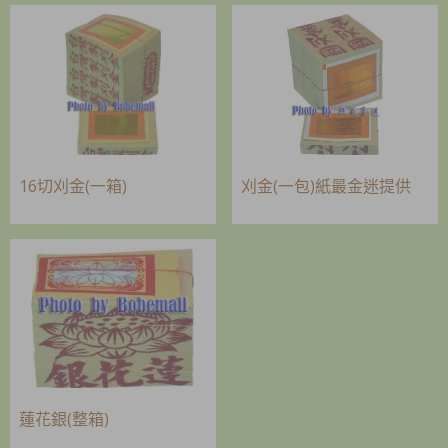
16切刈金(一箱)
刈金(一包)紙最金迷提供
蓮花銀(整箱)