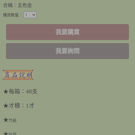
​合稱：五色金
購買數量：
我要購買
我要詢問
★
每箱：48支
★才積：1才
★
竹紙
★
貼箔