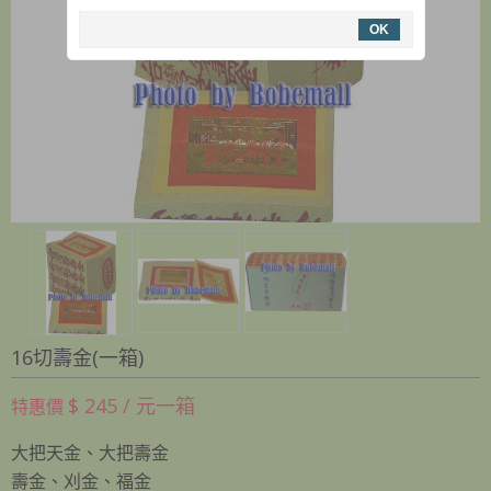
OK
16切壽金(一箱)
$ 245 / 元一箱
特惠價
大把天金、大把壽金
壽金、刈金、福金