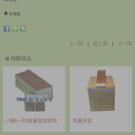
★
台灣製
上一則
|
回上頁
|
下一則
相關商品
小銀(一包)紙最金迷提供
毛邊天金