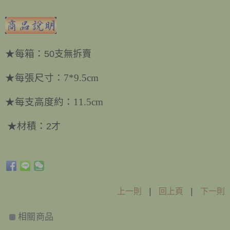
★
每箱：
50支無拆賣
★每張尺寸：7*9.5cm
★
每支高度約：11.5cm
★
材積：
2才
上一則
|
回上頁
|
下一則
相關商品