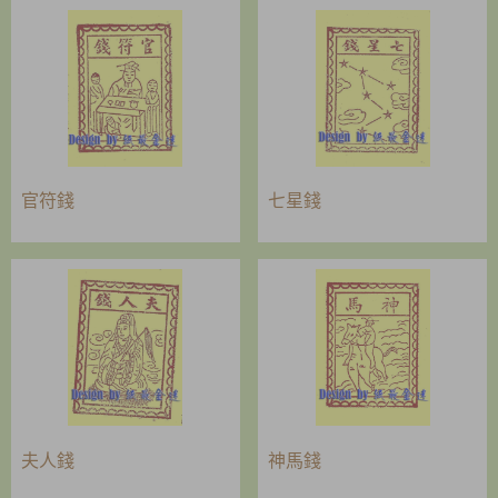
官符錢
七星錢
夫人錢
神馬錢