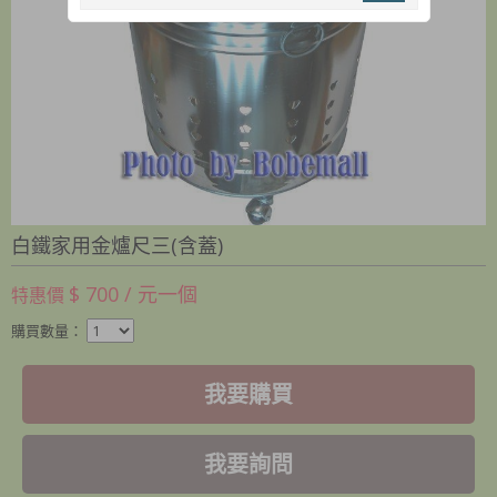
白鐵家用金爐尺三(含蓋)
$ 700 / 元一個
特惠價
購買數量：
我要購買
我要詢問