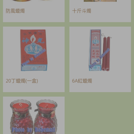
防風蠟燭
十斤斗燭
20丁蠟燭(一盒)
6A紅蠟燭