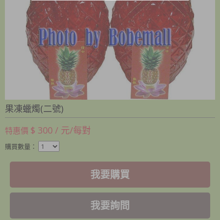
果凍蠟燭(二號)
$ 300 / 元/每對
特惠價
購買數量：
我要購買
我要詢問