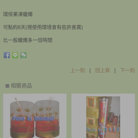
環保果凍蠟燭
可點約8天(視使用環境會有些許差異)
比一般蠟燭多一倍時間
上一則
|
回上頁
|
下一則
相關商品