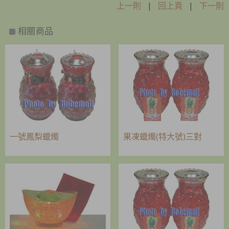
上一則
|
回上頁
|
下一則
相關商品
一號鳳梨蠟燭
果凍蠟燭(特大號)三對