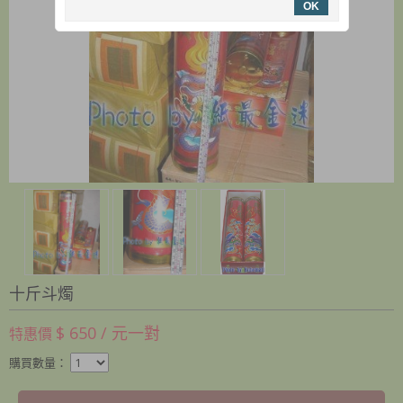
OK
十斤斗燭
$ 650 / 元一對
特惠價
購買數量：