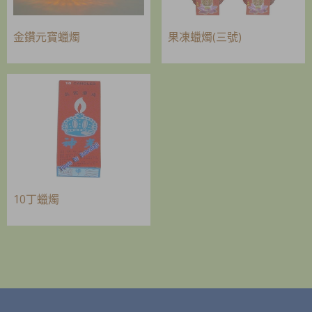
金鑽元寶蠟燭
果凍蠟燭(三號)
10丁蠟燭