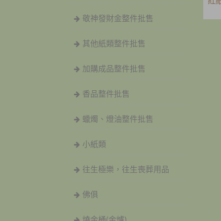
紅
敬神發財金整件批售
其他紙類整件批售
加購成品整件批售
香品整件批售
蠟燭、燈油整件批售
小紙類
往生極樂，往生喪葬用品
佛俱
燒金桶(金爐)