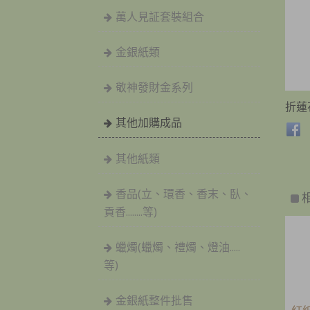
萬人見証套裝組合
金銀紙類
敬神發財金系列
折蓮
其他加購成品
其他紙類
香品(立、環香、香末、臥、
貢香........等)
蠟燭(蠟燭、禮燭、燈油.....
等)
金銀紙整件批售