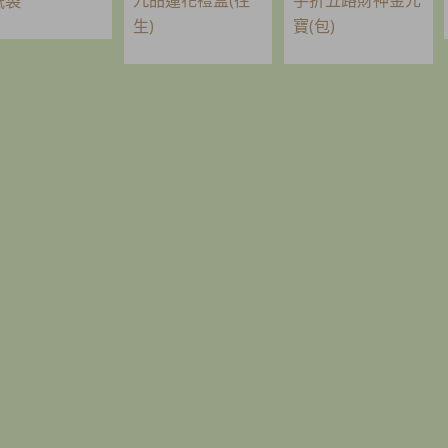
紙袋
生)
寶(包)