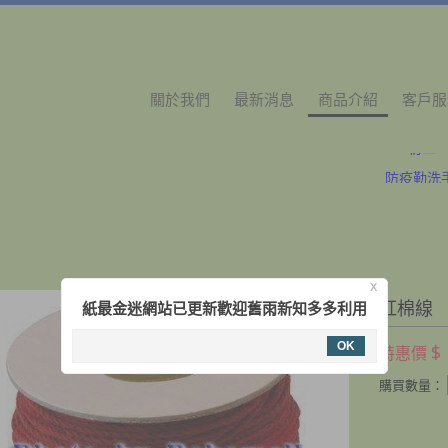
關於我們
最新消息
商品介紹
客戶服
初二
防疫勤洗
初二
防疫勤洗
X
紅棉線
紙最金迷網站已更新歡迎舊雨新知多多利用
OK
$
特惠價
購買數量：