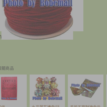
花使用
相關商品
九品蓮花禮盒(往
手折五路財神金元