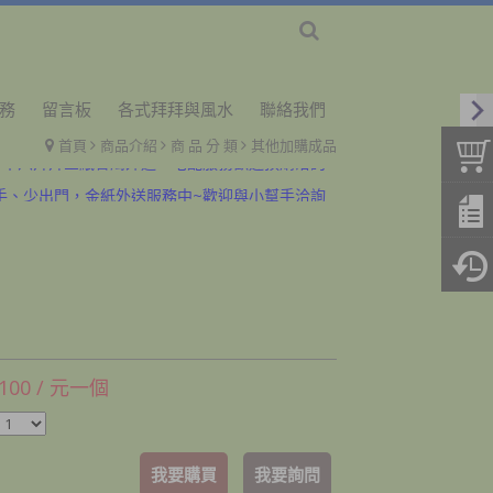
務
留言板
各式拜拜與風水
聯絡我們
首頁
商品介紹
商 品 分 類
其他加購成品
、十六拜拜金紙香燭外送、宅配服務歡迎預購洽詢
手、少出門，金紙外送服務中~歡迎與小幫手洽詢
、十六拜拜金紙香燭外送、宅配服務歡迎預購洽詢
手、少出門，金紙外送服務中~歡迎與小幫手洽詢
 100 / 元一個
我要購買
我要詢問