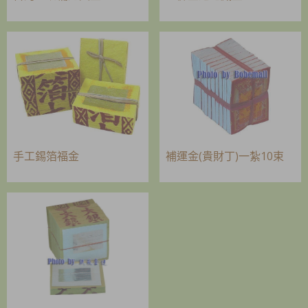
手工錫箔福金
補運金(貴財丁)一紮10束