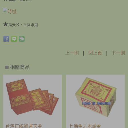
★
拜天公，三官專用
上一則
|
回上頁
|
下一則
相關商品
台灣正統補運天金
七佛金之地藏金