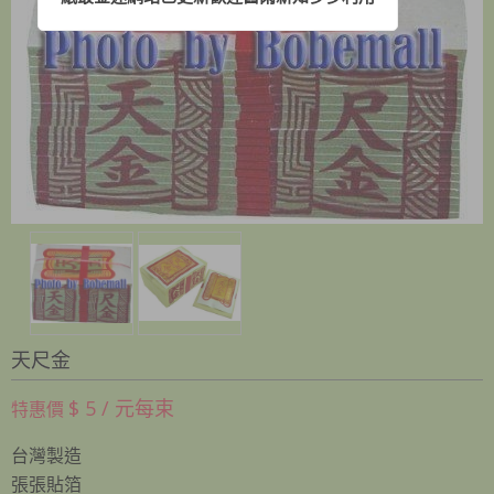
天尺金
$ 5 / 元每束
特惠價
台灣製造
​張張貼箔