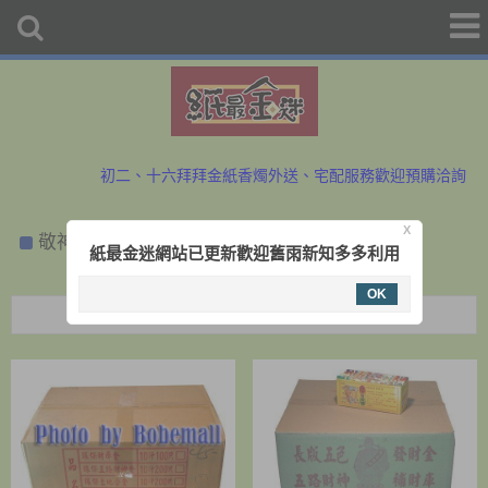
初二、十六拜拜金紙香燭外送、宅配服務歡迎預購洽詢
防疫勤洗手、少出門，金紙外送服務中~歡迎與小幫手洽詢
初二、十六拜拜金紙香燭外送、宅配服務歡迎預購洽詢
X
敬神發財金整件批售
紙最金迷網站已更新歡迎舊雨新知多多利用
防疫勤洗手、少出門，金紙外送服務中~歡迎與小幫手洽詢
OK
Menu