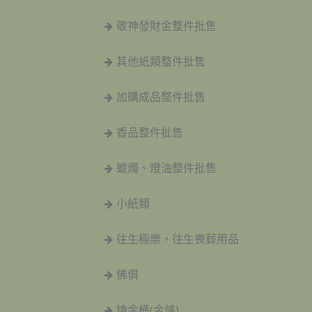
敬神發財金整件批售
其他紙類整件批售
加購成品整件批售
香品整件批售
蠟燭、燈油整件批售
小紙類
往生極樂，往生喪葬用品
佛俱
燒金桶(金爐)