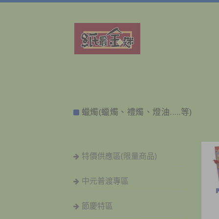
蠟燭(蠟燭、禮燭、燈油.....等)
特價供應區(限量商品)
中元普渡專區
節慶特區