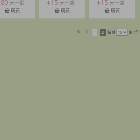
80
15
15
元一對
元一盒
元一盒
$
$
購買
購買
購買
1
2
每頁
筆 /全 