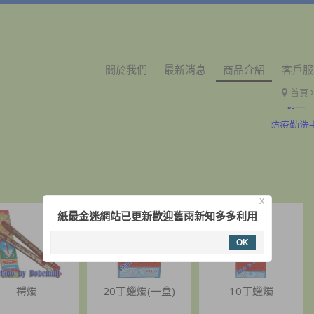
關於我們
最新消息
商品介紹
客戶服
首頁
初二
防疫勤洗
初二
防疫勤洗
X
紙最金迷網站已更新歡迎舊雨新知多多利用
OK
禮燭
20丁蠟燭(一盒)
10丁蠟燭