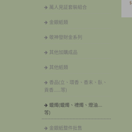
$
萬人見証套裝組合
金銀紙類
敬神發財金系列
其他加購成品
其他紙類
香品(立、環香、香末、臥、
貢香........等)
蠟燭(蠟燭、禮燭、燈油.....
等)
金銀紙整件批售