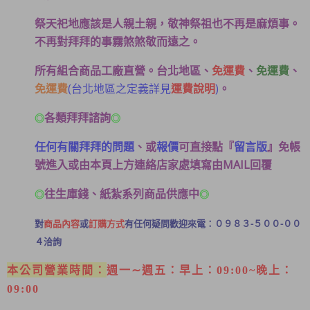
祭天祀地應該是人親土親，敬神祭祖也不再是麻煩事。
不再對拜拜的事霧煞煞敬而遠之。
所有組合商品工廠直營。台北地區、
免運費
、
免運費
、
免運費
(台北地區之定義詳見
運費說明
)
。
各類拜拜諮詢
◎
◎
任何有關拜拜的問題
、或
報價
可
直接點
『
留言版
』免帳
號進入
或
由本頁上方連絡店家處填寫由MAIL回覆
往生庫錢、紙紮系列商品供應中
◎
◎
對
商品內容
或
訂購方式
有任何疑問歡迎來電：０９８３-５００-００
４洽詢
本公司營業時間：
週一∼週五：早上：09:00~晚上：
09:00