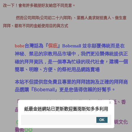
改一下！會有許多親朋好友給您不同見意。
然而公司拜拜(公司初二十六拜拜) 、業務人員求財招貴人、做生意
拜拜、都有不同的金紙使用目的與方式
台灣話為『
保庇
』
bobe
Bobemall 並非顛
覆傳統而是在
神秘、禁忌的宗教用品市場中，我們更沿襲傳統提供正
是一個專為忙碌的現代社會
，建構一個
確的拜拜資訊，
簡單、明瞭、方便、的祭祀用品網路賣場
本站不但提供您免費且專業的拜拜諮詢及正確的拜拜商
品選購『
Bobemall』更是您
值得信賴的好幫手。
『
Bobemall』自設金紙工廠傳承
55年不變，金紙、香
X
紙最金迷網站已更新歡迎舊雨新知多多利用
品、蠟燭工廠直營批發
OK
堅持台灣人用台灣香、台灣紙、延續台灣傳統文化
◎◎
藝術
◎◎