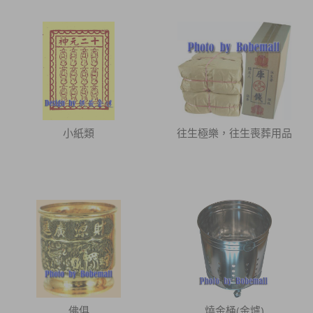
小紙類
往生極樂，往生喪葬用品
佛俱
燒金桶(金爐)