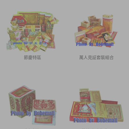
節慶特區
萬人見証套裝組合