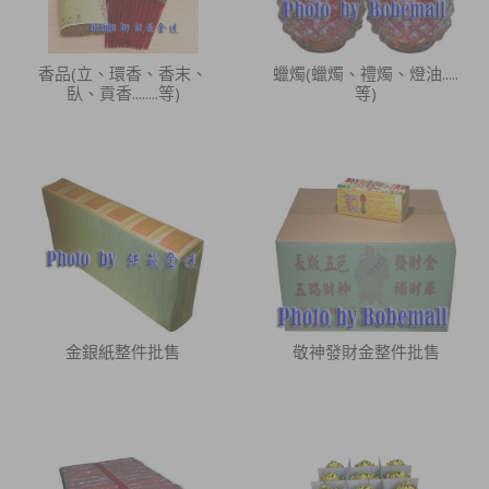
香品(立、環香、香末、
蠟燭(蠟燭、禮燭、燈油.....
臥、貢香........等)
等)
金銀紙整件批售
敬神發財金整件批售