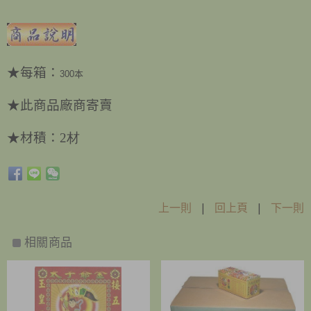
★
每箱：
300本
★此商品廠商寄賣
★
材積：
2材
上一則
|
回上頁
|
下一則
相關商品