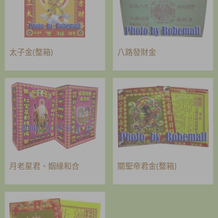
太子金(整箱)
八路發財金
月老星君、姻緣和合
關聖帝君金(整箱)