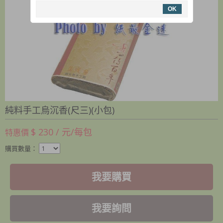
OK
純料手工烏沉香(尺三)(小包)
$ 230 / 元/每包
特惠價
購買數量：
我要購買
我要詢問