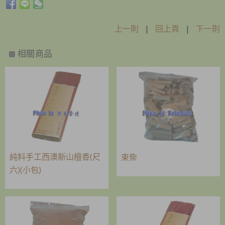
上一則
|
回上頁
|
下一則
相關商品
純料手工西澳新山檀香(尺
束柴
六)(小包)