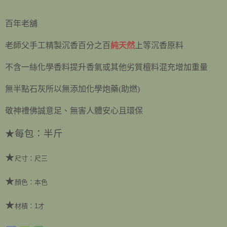
百年老舖
老師父手工精製沉香
百分之百
純天然
上等沉香原料
不含一絲化學香料提升香氣或其他劣質檀料混充增加重量
無半點石灰所以無添加化學炮藥(助燃)
敬神禮佛誠意足、無害人體安心且環保
★
每包：半斤
★
尺寸：尺三
★
顏色：本色
★
材積：1才