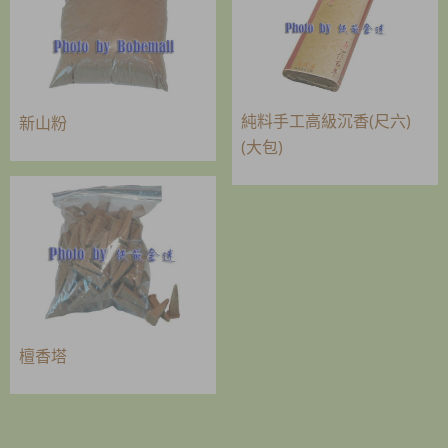
純料手工高級沉香(尺六)
新山粉
(大包)
檀香塔