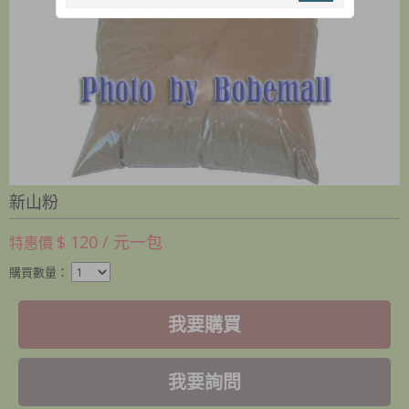
新山粉
$ 120 / 元一包
特惠價
購買數量：
我要購買
我要詢問