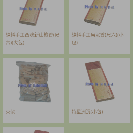
純料手工西澳新山檀香(尺
純料手工烏沉香(尺六)(小
六)(大包)
包)
束柴
特星洲沉(小包)