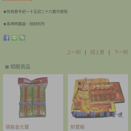
★所有節令初一十五初二十六都可使用
★各神明壽誕、招財利市
上一則
|
回上頁
|
下一則
相關商品
袋裝金元寶
財寶箱