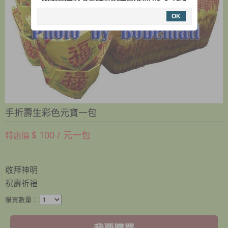
OK
手折壽生彩色元寶一包
$ 100 / 元一包
特惠價
敬拜神明
祝壽祈福
購買數量：