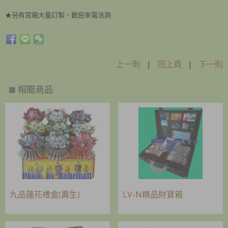
★另有宮廟大量訂製，歡迎來電洽詢
上一則
|
回上頁
|
下一則
相關商品
九品蓮花禮盒(壽生)
LV-N精品財寶箱