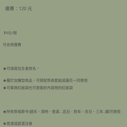
運費：120 元
$6元/個
可合併運費
★可填寫往生者姓名，
★屬於加購型商品，可搭配祭祖套組或蓮花一同使用
★可單買紅紙袋也可買裝好內容物的紅紙袋
★所有祭祖節令(過年、清明、普渡....忌日、對年、百日、三年..)都可使用
★普渡或超渡法會