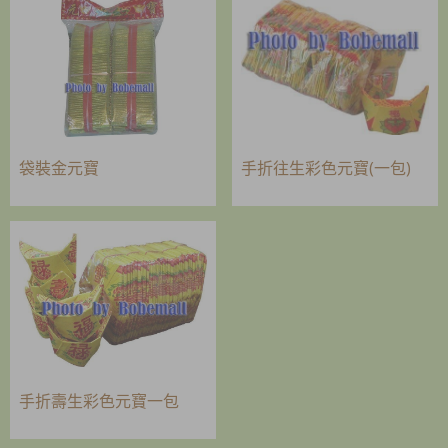
袋裝金元寶
手折往生彩色元寶(一包)
手折壽生彩色元寶一包