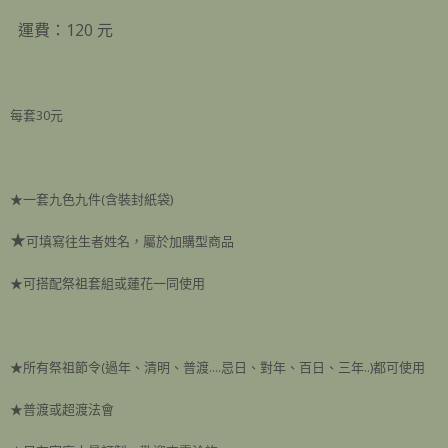
運費：120 元
每套30元
★一套九色九件(含裝封紙袋)
★
可填寫往生者姓名，屬於加購型商品
★可搭配祭祖套組或蓮花一同使用
★所有祭祖節令(過年、清明、普渡....忌日、對年、百日、三年..)都可使用
★普渡或超渡法會