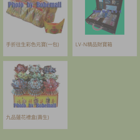
手折往生彩色元寶(一包)
LV-N精品財寶箱
九品蓮花禮盒(壽生)