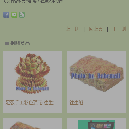
★另有宮廟大量訂製，歡迎來電洽詢
上一則
|
回上頁
|
下一則
相關商品
足張手工彩色蓮花(往生)
往生船