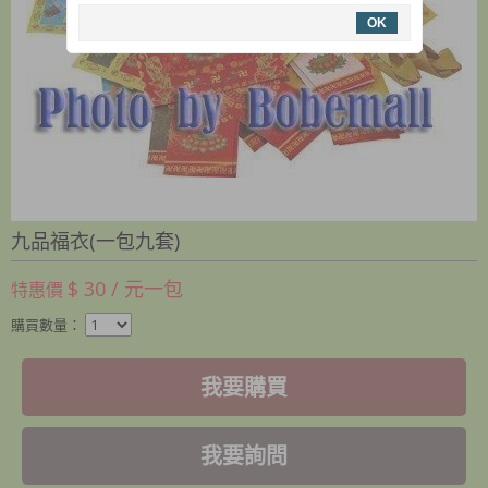
OK
九品福衣(一包九套)
$ 30 / 元一包
特惠價
購買數量：
我要購買
我要詢問