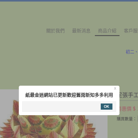
關於我們
最新消息
商品介紹
客戶服
初二
防疫勤洗
初二
防疫勤洗
X
足張手工
紙最金迷網站已更新歡迎舊雨新知多多利用
OK
$
特惠價
購買數量：