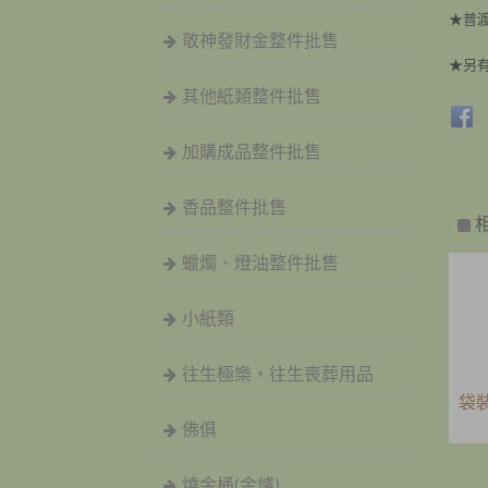
★普
敬神發財金整件批售
★另
其他紙類整件批售
加購成品整件批售
香品整件批售
蠟燭、燈油整件批售
小紙類
往生極樂，往生喪葬用品
袋
佛俱
燒金桶(金爐)