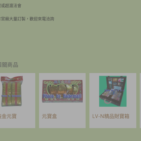
渡或超渡法會
有宮廟大量訂製，歡迎來電洽詢
相關商品
裝金元寶
元寶盒
LV-N精品財寶箱