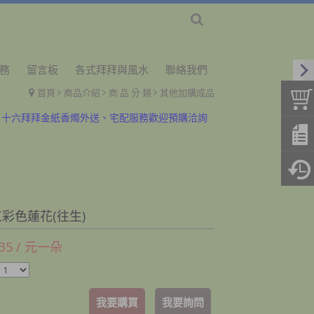
務
留言板
各式拜拜與風水
聯絡我們
首頁
商品介紹
商 品 分 類
其他加購成品
、十六拜拜金紙香燭外送、宅配服務歡迎預購洽詢
手、少出門，金紙外送服務中~歡迎與小幫手洽詢
、十六拜拜金紙香燭外送、宅配服務歡迎預購洽詢
手、少出門，金紙外送服務中~歡迎與小幫手洽詢
彩色蓮花(往生)
 35 / 元一朵
我要購買
我要詢問