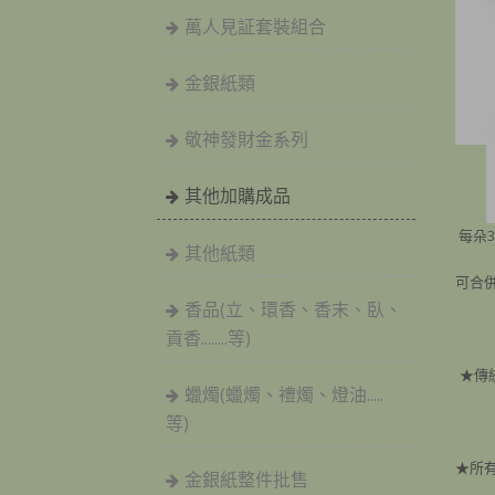
萬人見証套裝組合
金銀紙類
敬神發財金系列
其他加購成品
每朵3
其他紙類
可合
香品(立、環香、香末、臥、
貢香........等)
★傳
蠟燭(蠟燭、禮燭、燈油.....
等)
★所有
金銀紙整件批售