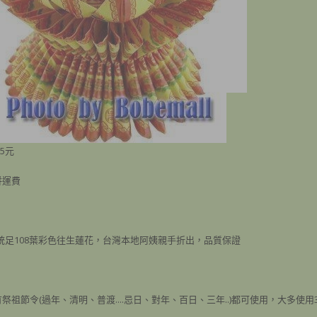
5元
併運費
統足108葉彩色往生蓮花，台灣本地阿姨親手折出，品質保證
祭祖節令(過年、清明、普渡....忌日、對年、百日、三年..)都可使用，大多使用3.6.9.1