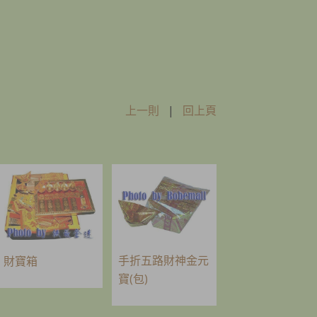
上一則
|
回上頁
手折五路財神金元
財寶箱
寶(包)