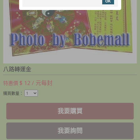
OK
八路轉運金
$ 12 / 元每封
特惠價
購買數量：
我要購買
我要詢問