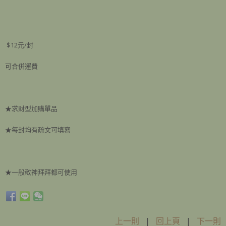
$12元/封
可合併運費
★求財型加購單品
★每封均有疏文可填寫
★一般敬神拜拜都可使用
上一則
|
回上頁
|
下一則