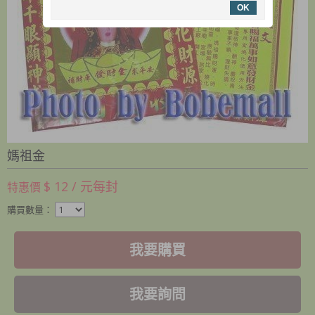
OK
媽祖金
$ 12 / 元每封
特惠價
購買數量：
我要購買
我要詢問