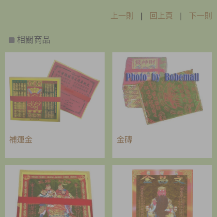
上一則
|
回上頁
|
下一則
相關商品
補運金
金磚