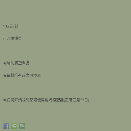
$12元/封
可合併運費
★屬加購型單品
★每封均有疏文可填寫
★任何拜媽祖時都可使用或媽祖聖誕(農曆三月23日)