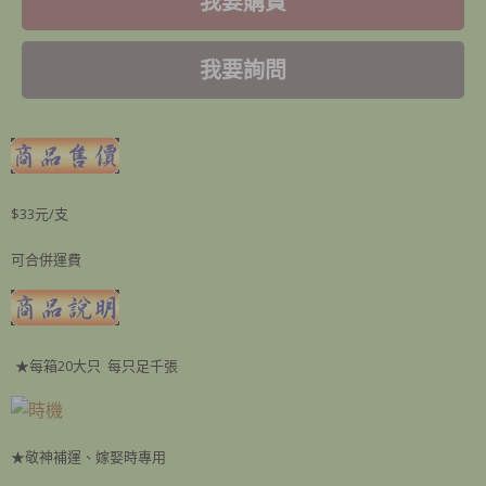
我要購買
我要詢問
$33元/支
可合併運費
★每箱20大只 每只足千張
★敬神補運、嫁娶時專用