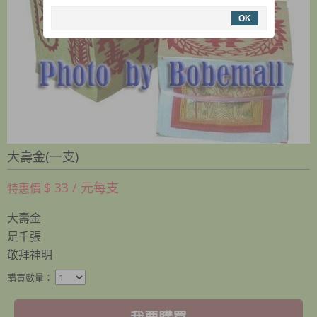
OK
大壽金(一支)
$ 33 / 元每支
特惠價
大壽金
足千張
敬拜神明
購買數量：