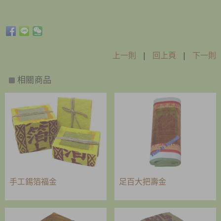
上一則
|
回上頁
|
下一則
相關商品
手工錫箔福金
足百大把壽金