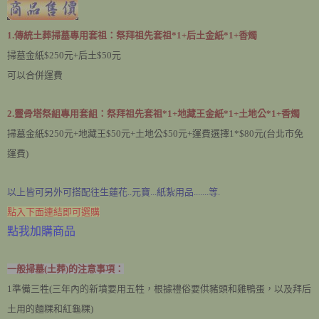
1.傳統土葬掃墓專用套祖：祭拜祖先套祖*1+后土金紙*1+香燭
掃墓金紙$250元+后土$50元
可以合併運費
2.靈骨塔祭組專用套組：祭拜祖先套祖*1+地藏王金紙*1+土地公*1+香燭
掃墓金紙$250元+地藏王$50元+土地公$50元+運費選擇1*$80元(台北市免
運費)
以上皆可另外可搭配往生蓮花..元寶...紙紮用品.......等.
點入下面連結即可選購
點我加購商品
一般掃墓(土葬)的注意事項：
1準備三牲(三年內的新墳要用五牲，根據禮俗要供豬頭和雞鴨蛋，以及拜后
土用的麵粿和紅龜粿)