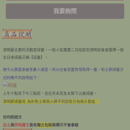
我要詢問
清明最主要的活動是掃墓，一般人從農曆二月底起到清明前後會選擇一個
吉日來掃墓又稱【培墓】。
現今火葬逐漸被多數人接受，所以也會至靈骨塔祭拜一番，和土葬掃墓方
式約略不同說明如下：
上午十點至下午三點前，忌在天未亮及太陽下山後掃墓。
清明節掃墓用..為針對土葬與火葬不同型態分為兩大套組：
份均附疏文
后土
與
拜地藏王
皆有
獨立包裝
與標示不會拿錯