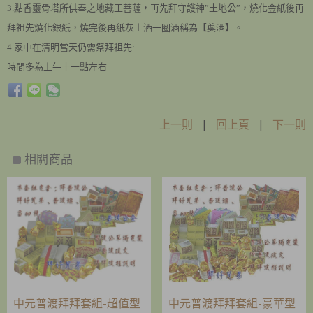
3.點香靈骨塔所供奉之地藏王菩薩，再先拜守護神”土地公”，燒化金紙後再
拜祖先燒化銀紙，燒完後再紙灰上洒一圈酒稱為【奠酒】。
4.家中在清明當天仍需祭拜祖先:
時間多為上午十一點左右
上一則
|
回上頁
|
下一則
相關商品
中元普渡拜拜套組-超值型
中元普渡拜拜套組-豪華型