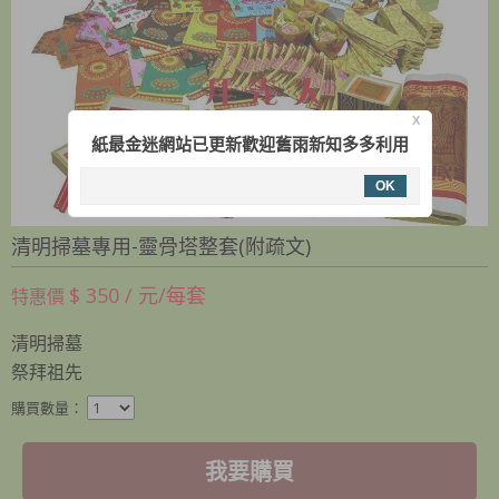
X
紙最金迷網站已更新歡迎舊雨新知多多利用
OK
清明掃墓專用-靈骨塔整套(附疏文)
$ 350 / 元/每套
特惠價
清明掃墓
祭拜祖先
購買數量：
我要購買