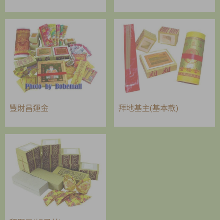
豐財昌運金
拜地基主(基本款)