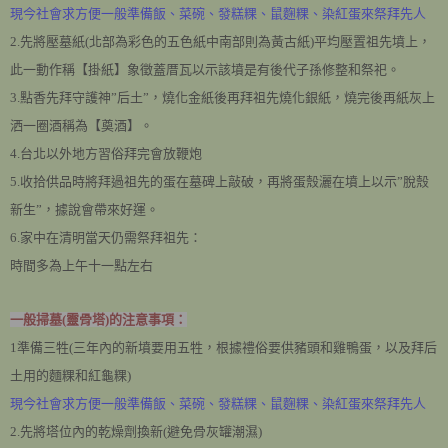
現今社會求方便一般準備飯、菜碗、發糕粿、鼠麴粿、染紅蛋來祭拜先人
2.先將壓墓紙(北部為彩色的五色紙中南部則為黃古紙)平均壓置祖先墳上，
此一動作稱【掛紙】象徵蓋厝瓦以示該墳是有後代子孫修整和祭祀。
3.點香先拜守護神”后土”，燒化金紙後再拜祖先燒化銀紙，燒完後再紙灰上
洒一圈酒稱為【奠酒】。
4.台北以外地方習俗拜完會放鞭炮
5.收拾供品時將拜過祖先的蛋在墓碑上敲破，再將蛋殼灑在墳上以示”脫殼
新生”，據說會帶來好運。
6.家中在清明當天仍需祭拜祖先：
時間多為上午十一點左右
一般掃墓(靈骨塔)的注意事項：
1準備三牲(三年內的新墳要用五牲，根據禮俗要供豬頭和雞鴨蛋，以及拜后
土用的麵粿和紅龜粿)
現今社會求方便一般準備飯、菜碗、發糕粿、鼠麴粿、染紅蛋來祭拜先人
2.先將塔位內的乾燥劑換新(避免骨灰罐潮濕)